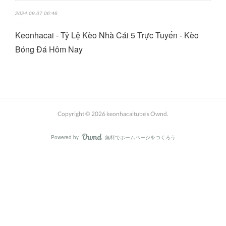
2024.09.07 06:46
Keonhacai - Tỷ Lệ Kèo Nhà Cái 5 Trực Tuyến - Kèo
Bóng Đá Hôm Nay
Copyright ©
2026
keonhacaitube's Ownd
.
Powered by
無料でホームページをつくろう
AmebaOwnd
フォロー